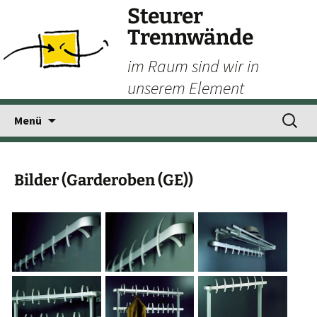
Steurer
Trennwände
im Raum sind wir in
unserem Element
Zum
Suchen
Menü
Inhalt
nach:
springen
Bilder (Garderoben (GE))