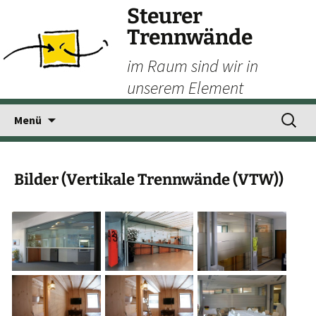
Steurer
Trennwände
im Raum sind wir in
unserem Element
Zum
Suchen
Menü
Inhalt
nach:
springen
Bilder (Vertikale Trennwände (VTW))