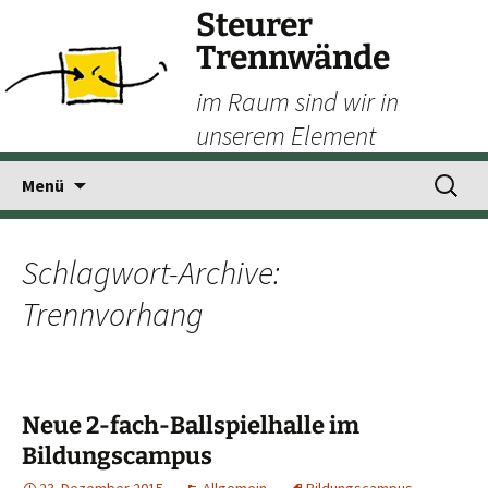
Steurer
Trennwände
im Raum sind wir in
unserem Element
Zum
Suchen
Menü
Inhalt
nach:
springen
Schlagwort-Archive:
Trennvorhang
Neue 2-fach-Ballspielhalle im
Bildungscampus